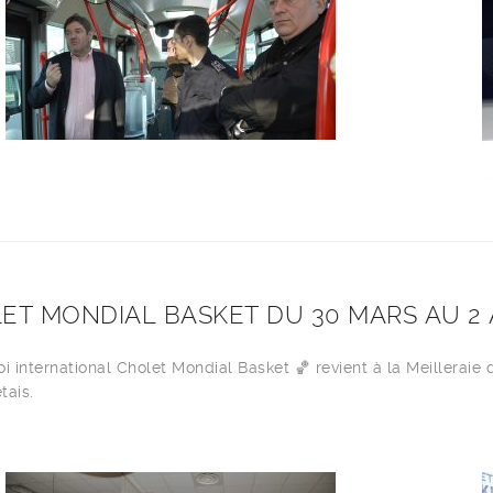
ET MONDIAL BASKET DU 30 MARS AU 2 
oi international Cholet Mondial Basket
🏀
revient à la Meilleraie
tais.