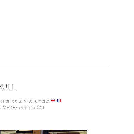
HULL
ation de la ville jumelle
du MEDEF et de la CCI