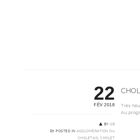
22
CHOL
FÉV 2018
Très heu
Au progr
BY
GB
POSTED IN
AGGLOMÉRATION DU
CHOLETAIS
,
CHOLET