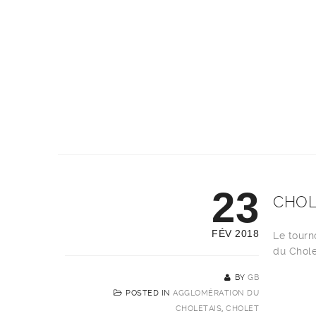
23
CHOL
FÉV 2018
Le tourn
du Chole
BY
GB
POSTED IN
AGGLOMÉRATION DU
CHOLETAIS
,
CHOLET