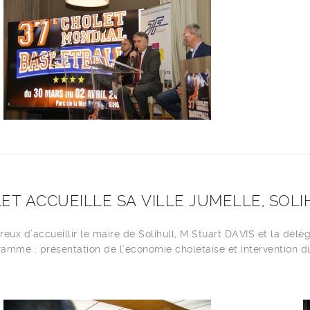
ET ACCUEILLE SA VILLE JUMELLE, SOLI
reux d’accueillir le maire de Solihull, M Stuart DAVIS et la délég
amme : présentation de l’économie choletaise et intervention 