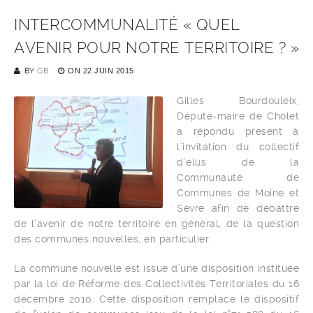
INTERCOMMUNALITÉ « QUEL
AVENIR POUR NOTRE TERRITOIRE ? »
BY
GB
ON
22 JUIN 2015
Gilles Bourdouleix,
Député-maire de Cholet
a répondu présent à
l’invitation du collectif
d’élus de la
Communauté de
Communes de Moine et
Sèvre afin de débattre
de l’avenir de notre territoire en général, de la question
des communes nouvelles, en particulier.
La commune nouvelle est issue d’une disposition instituée
par la loi de Réforme des Collectivités Territoriales du 16
décembre 2010. Cette disposition remplace le dispositif