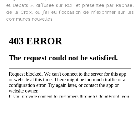
et Débats », diffusée sur RCF et présentée par Raphaël
de la Croix, où j’ai eu l’occasion de m’exprimer sur les
communes nouvelles.