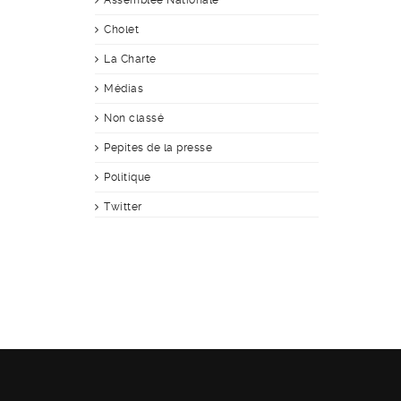
Assemblée Nationale
Cholet
La Charte
Médias
Non classé
Pepites de la presse
Politique
Twitter