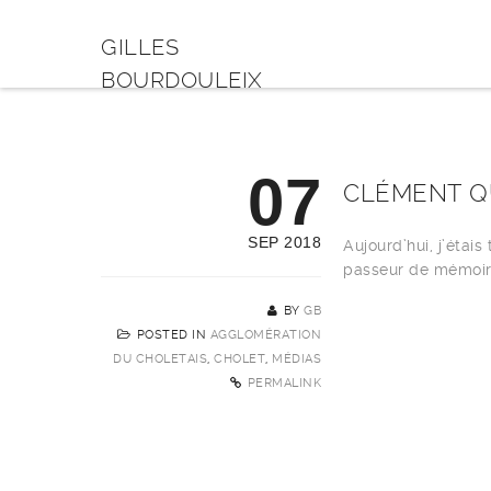
GILLES
BOURDOULEIX
07
CLÉMENT Q
SEP 2018
Aujourd’hui, j’étai
passeur de mémoi
BY
GB
POSTED IN
AGGLOMÉRATION
DU CHOLETAIS
,
CHOLET
,
MÉDIAS
PERMALINK