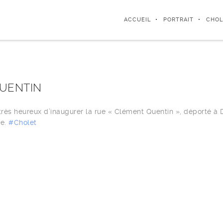
ACCUEIL
PORTRAIT
CHOL
UENTIN
s très heureux d’inaugurer la rue « Clément Quentin », déporté à
re.
#
Cholet