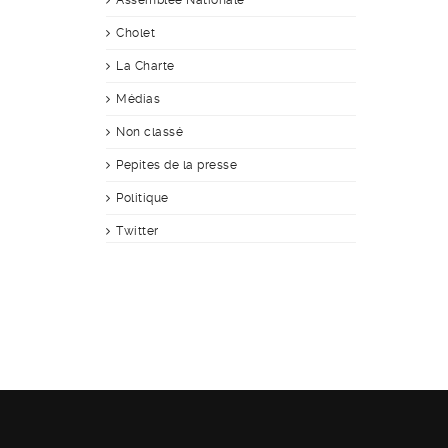
Assemblée Nationale
Cholet
La Charte
Médias
Non classé
Pepites de la presse
Politique
Twitter